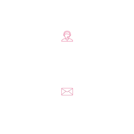
Zadzwoń do nas
+48 578 570 508
Napisz do nas
kontakt@yousextoys.com