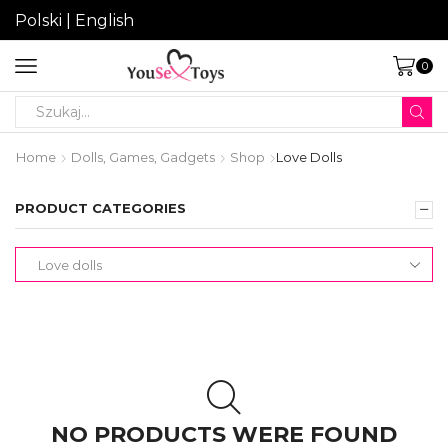
Polski
|
English
0
Search
input
Home
Dolls, Games, Gadgets
Shop
Love Dolls
PRODUCT CATEGORIES
NO PRODUCTS WERE FOUND