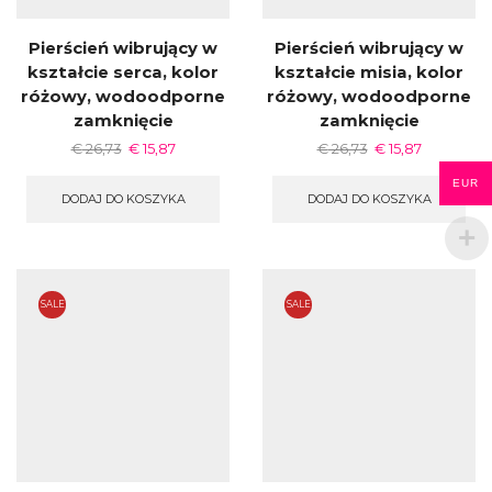
Pierścień wibrujący w
Pierścień wibrujący w
kształcie serca, kolor
kształcie misia, kolor
różowy, wodoodporne
różowy, wodoodporne
zamknięcie
zamknięcie
€
26,73
€
15,87
€
26,73
€
15,87
EUR
DODAJ DO KOSZYKA
DODAJ DO KOSZYKA
SALE
SALE