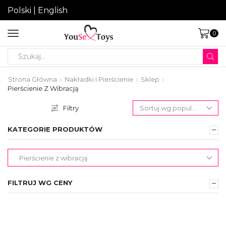
Polski
|
English
0
Search
input
Strona Główna
Nakładki I Pierścienie
Sklep
Pierścienie Z Wibracją
Filtry
KATEGORIE PRODUKTÓW
FILTRUJ WG CENY