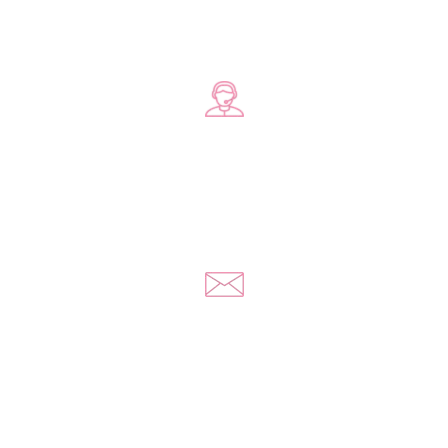
Zadzwoń do nas
+48 578 570 508
Napisz do nas
kontakt@yousextoys.com