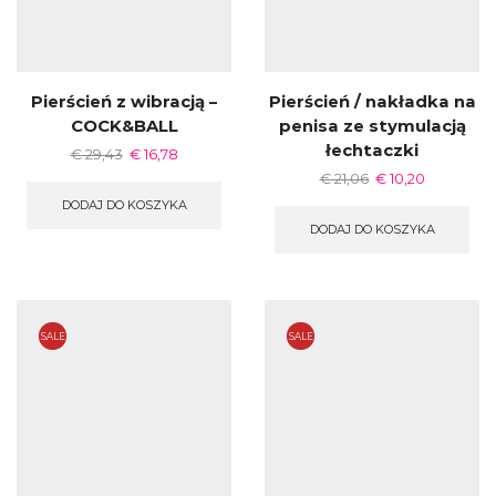
Pierścień z wibracją –
Pierścień / nakładka na
COCK&BALL
penisa ze stymulacją
łechtaczki
€
29,43
€
16,78
€
21,06
€
10,20
DODAJ DO KOSZYKA
DODAJ DO KOSZYKA
SALE
SALE