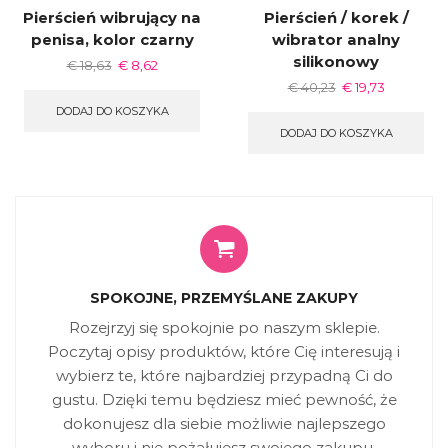
Pierścień wibrujący na
Pierścień / korek /
penisa, kolor czarny
wibrator analny
silikonowy
€
18,63
€
8,62
€
40,23
€
19,73
DODAJ DO KOSZYKA
DODAJ DO KOSZYKA
SPOKOJNE, PRZEMYŚLANE ZAKUPY
Rozejrzyj się spokojnie po naszym sklepie.
Poczytaj opisy produktów, które Cię interesują i
wybierz te, które najbardziej przypadną Ci do
gustu. Dzięki temu będziesz mieć pewność, że
dokonujesz dla siebie możliwie najlepszego
wyboru i nie pożałujesz swojego zakupu.