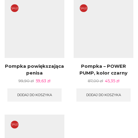
SALE
SALE
Pompka powiększająca
Pompka – POWER
penisa
PUMP, kolor czarny
99,90
zł
59,63
zł
87,00
zł
45,35
zł
DODAJ DO KOSZYKA
DODAJ DO KOSZYKA
SALE