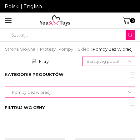
Polski
|
English
0
Search
input
Strona Główna
Protezy I Pompy
Sklep
Pompy Bez Wibracji
Filtry
KATEGORIE PRODUKTÓW
FILTRUJ WG CENY