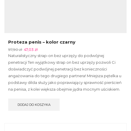
Proteza penis – kolor czarny
97,90
zł
47,03
zł
Naturalistyczny strap-on bez uprzęży do podwójnej
penetracji Ten wyjątkowy strap on bez uprzęży pozwoli Ci
doświadczyć podwójnej penetracji bez konieczności
angażowania do tego drugiego partnera! Mniejsza pętelka u
podstawy dilda służy jako poprawiający sprawność pierścień
na penisa, z kolei większa obejmie jądra mocnym uściskiem.
DODAJ DO KOSZYKA