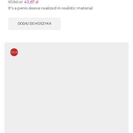
97,90
zł
43,67
zł
It's a penis sleeve realized in realistic material
DODAJ DO KOSZYKA
SALE