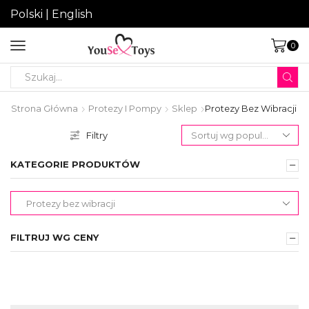
Polski
|
English
0
Search
input
Strona Główna
Protezy I Pompy
Sklep
Protezy Bez Wibracji
Filtry
KATEGORIE PRODUKTÓW
FILTRUJ WG CENY