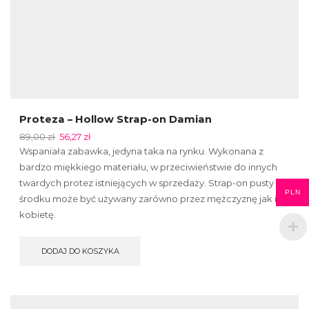
Proteza – Hollow Strap-on Damian
89,00
zł
56,27
zł
Wspaniała zabawka, jedyna taka na rynku. Wykonana z
bardzo miękkiego materiału, w przeciwieństwie do innych
twardych protez istniejących w sprzedaży. Strap-on pusty w
PLN
środku może być używany zarówno przez mężczyznę jak i
kobietę.
DODAJ DO KOSZYKA