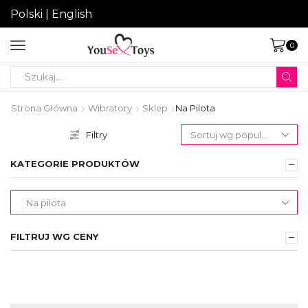
Polski
|
English
0
Search
input
Strona Główna
Wibratory
Sklep
Na Pilota
Filtry
KATEGORIE PRODUKTÓW
FILTRUJ WG CENY