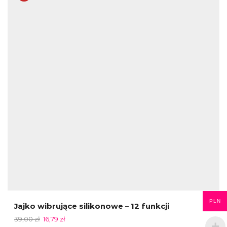
PLN
Jajko wibrujące silikonowe – 12 funkcji
39,00
zł
16,79
zł