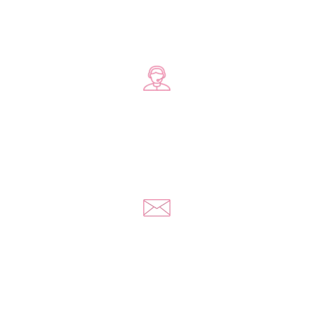
Zadzwoń do nas
+48 578 570 508
Napisz do nas
kontakt@yousextoys.com