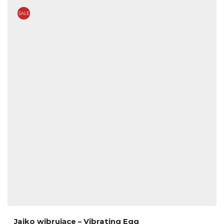
SALE
Jajko wibrujące – Vibrating Egg