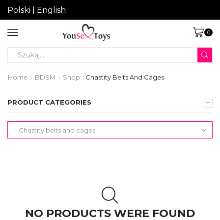
Polski
|
English
0
Search
input
Home
BDSM
Shop
Chastity Belts And Cages
PRODUCT CATEGORIES
NO PRODUCTS WERE FOUND