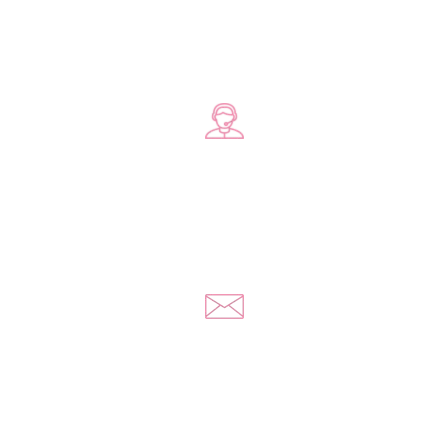
Zadzwoń do nas
+48 578 570 508
Napisz do nas
kontakt@yousextoys.com