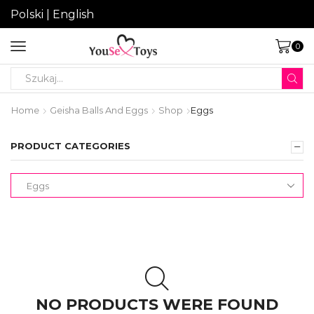
Polski
|
English
0
Search
input
Home
Geisha Balls And Eggs
Shop
Eggs
PRODUCT CATEGORIES
NO PRODUCTS WERE FOUND