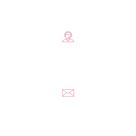
Zadzwoń do nas
+48 578 570 508
Napisz do nas
kontakt@yousextoys.com