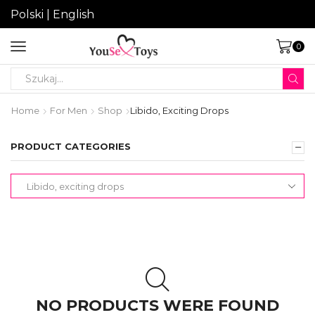
Polski
|
English
0
Search
input
Home
For Men
Shop
Libido, Exciting Drops
PRODUCT CATEGORIES
NO PRODUCTS WERE FOUND