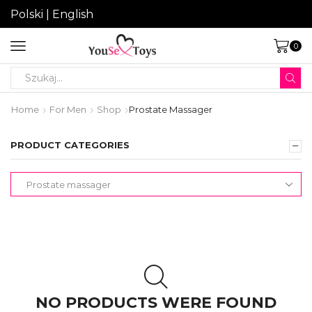
Polski
|
English
0
Search
input
Home
For Men
Shop
Prostate Massager
PRODUCT CATEGORIES
NO PRODUCTS WERE FOUND