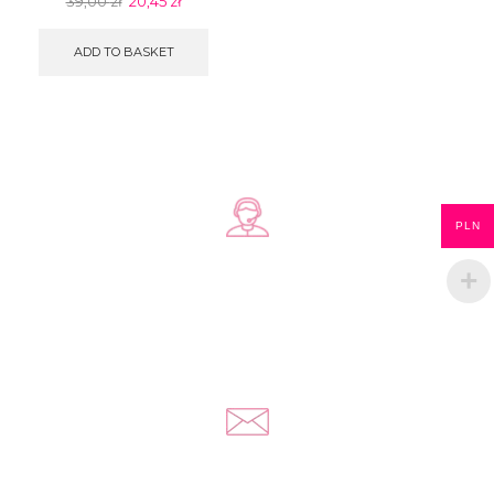
39,00
zł
20,45
zł
ADD TO BASKET
PLN
Zadzwoń do nas
+48 578 570 508
Napisz do nas