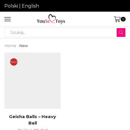
Polski
|
English
0
Search
input
Home
New
SALE
Geisha Balls – Heavy
Ball