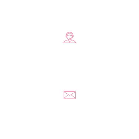
Zadzwoń do nas
+48 578 570 508
Napisz do nas
kontakt@yousextoys.com