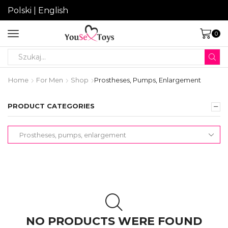
Polski
|
English
0
Search
input
Home
For Men
Shop
Prostheses, Pumps, Enlargement
PRODUCT CATEGORIES
NO PRODUCTS WERE FOUND