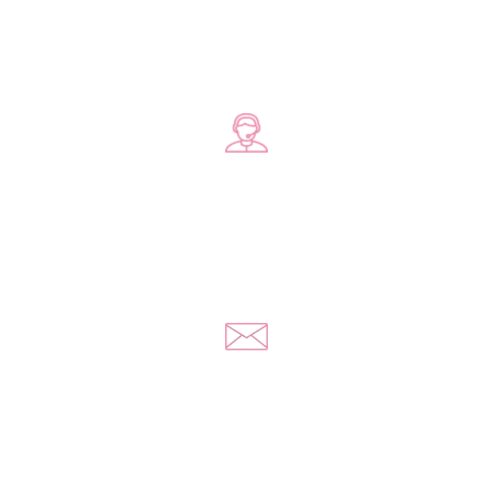
Call us
+48 578 570 508
Write to us
kontakt@yousextoys.com