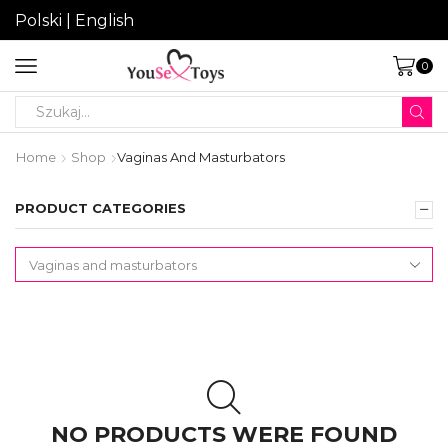
Polski
|
English
0
Search
input
Home
Shop
Vaginas And Masturbators
PRODUCT CATEGORIES
NO PRODUCTS WERE FOUND