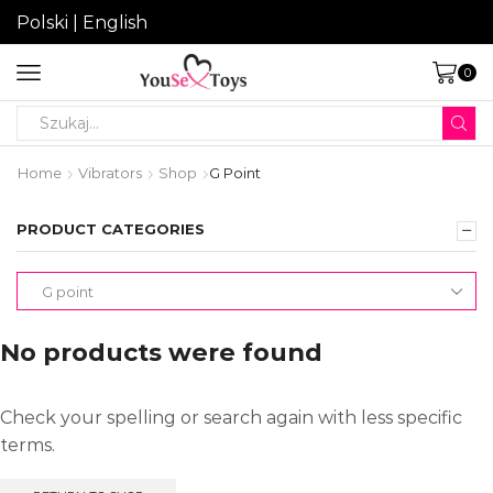
Polski
|
English
0
Search
input
Home
Vibrators
Shop
G Point
PRODUCT CATEGORIES
No products were found
Check your spelling or search again with less specific
terms.