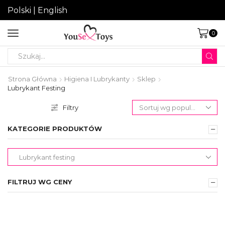
Polski
|
English
0
Search
input
Strona Główna
Higiena I Lubrykanty
Sklep
Lubrykant Festing
Filtry
KATEGORIE PRODUKTÓW
FILTRUJ WG CENY