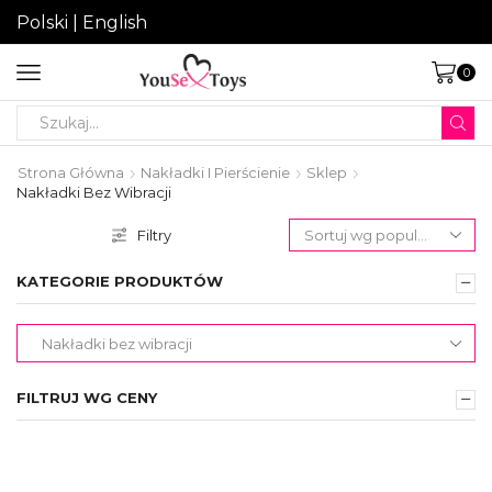
Polski
|
English
0
Search
input
Strona Główna
Nakładki I Pierścienie
Sklep
Nakładki Bez Wibracji
Filtry
KATEGORIE PRODUKTÓW
FILTRUJ WG CENY