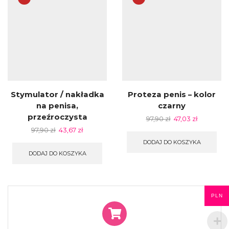
Stymulator / nakładka
Proteza penis – kolor
na penisa,
czarny
przeźroczysta
97,90
zł
47,03
zł
97,90
zł
43,67
zł
DODAJ DO KOSZYKA
DODAJ DO KOSZYKA
PLN