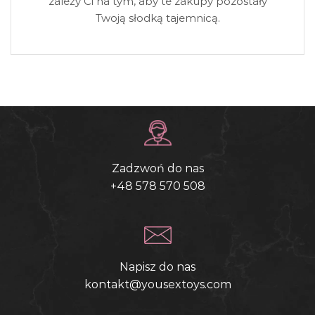
zależy Ci na tym, aby te zakupy pozostały
Twoją słodką tajemnicą.
Zadzwoń do nas
+48 578 570 508
Napisz do nas
kontakt@yousextoys.com