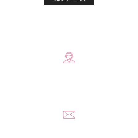
WRÓĆ DO SKLEPU
Zadzwoń do nas
+48 578 570 508
Napisz do nas