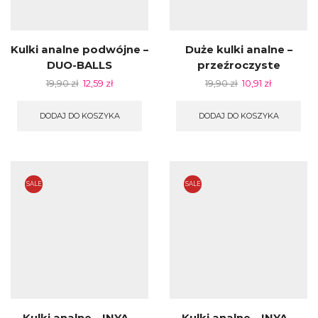
Kulki analne podwójne –
Duże kulki analne –
DUO-BALLS
przeźroczyste
19,90
zł
12,59
zł
19,90
zł
10,91
zł
DODAJ DO KOSZYKA
DODAJ DO KOSZYKA
SALE
SALE
Kulki analne – INYA –
Kulki analne – INYA –