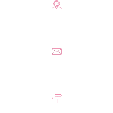
Zadzwoń do nas
+48 578 570 508
Napisz do nas
kontakt@yousextoys.com