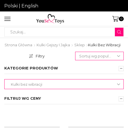
Polski
|
English
0
Search
input
Strona Główna
Kulki Gejszy I Jajka
Sklep
Kulki Bez Wibracji
Filtry
KATEGORIE PRODUKTÓW
FILTRUJ WG CENY