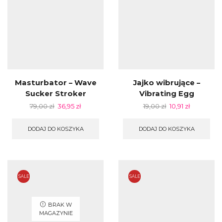
Masturbator – Wave
Jajko wibrujące –
Sucker Stroker
Vibrating Egg
79,00
zł
36,95
zł
19,00
zł
10,91
zł
DODAJ DO KOSZYKA
DODAJ DO KOSZYKA
SALE
SALE
BRAK W
MAGAZYNIE