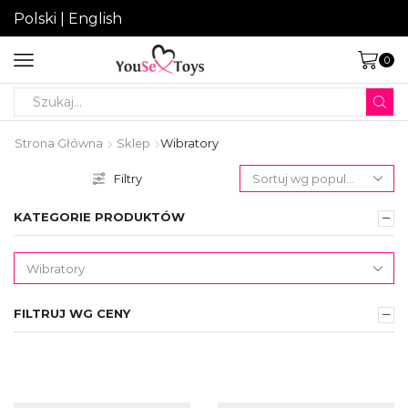
Polski
|
English
0
Search
input
Strona Główna
Sklep
Wibratory
Filtry
KATEGORIE PRODUKTÓW
FILTRUJ WG CENY