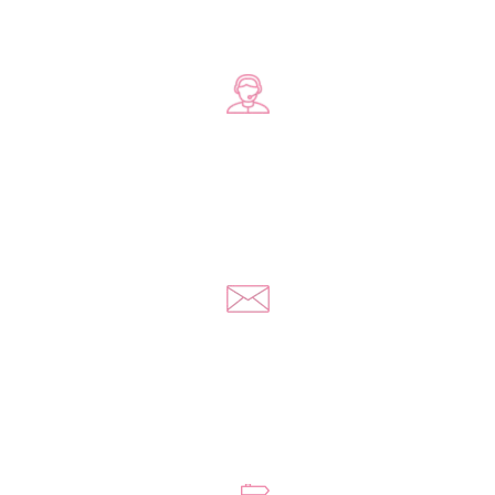
Zadzwoń do nas
+48 578 570 508
Napisz do nas
kontakt@yousextoys.com