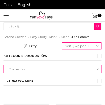
Polski
|
English
0
Search
input
Strona Główna
Pasy Cnoty I Klatki
Sklep
Dla Panów
Filtry
KATEGORIE PRODUKTÓW
FILTRUJ WG CENY