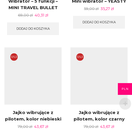
Wibrator – 5 funkcji –
Mini wibrator – YEASTY
MINI TRAVEL BULLET
59,00
zł
35,27
zł
69,00
zł
40,31
zł
DODAJ DO KOSZYKA
DODAJ DO KOSZYKA
SALE
SALE
PLN
Jajko wibrujące z
Jajko wibrujące z
pilotem, kolor niebieski
pilotem, kolor czarny
79,00
zł
43,67
zł
79,00
zł
43,67
zł