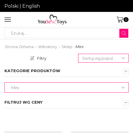
Polski
|
English
0
Search
input
Strona Główna
Wibratory
Sklep
Mini
Filtry
KATEGORIE PRODUKTÓW
FILTRUJ WG CENY