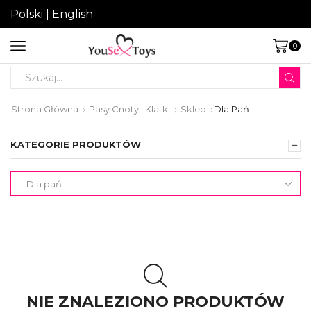
Polski
|
English
0
Search
input
Strona Główna
Pasy Cnoty I Klatki
Sklep
Dla Pań
KATEGORIE PRODUKTÓW
NIE ZNALEZIONO PRODUKTÓW