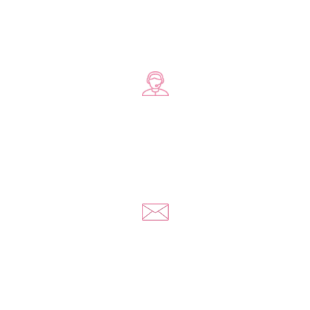
Zadzwoń do nas
+48 578 570 508
Napisz do nas
kontakt@yousextoys.com