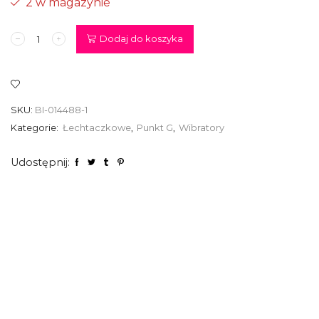
2 w magazynie
ilość
Dodaj do koszyka
Wibrator
-
PRETTY
LOVE
-
SKU:
BI-014488-1
MAXWELL
-
Kategorie:
Łechtaczkowe
,
Punkt G
,
Wibratory
Fioletowy
Udostępnij: