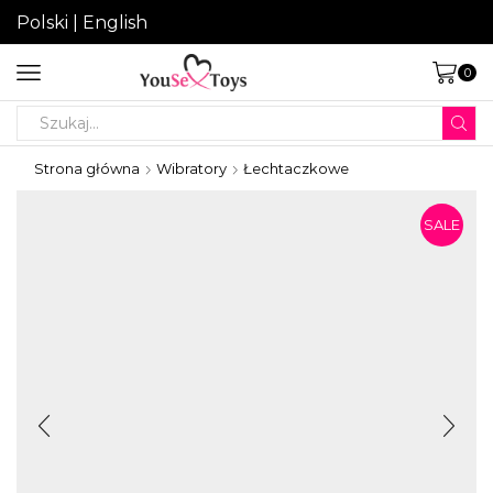
Polski
|
English
0
Search
input
Strona główna
Wibratory
Łechtaczkowe
SALE