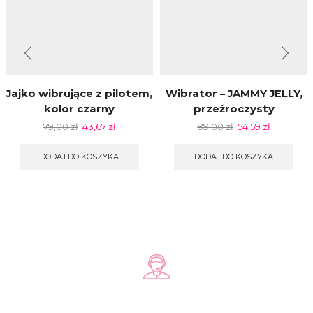
Jajko wibrujące z pilotem,
Wibrator – JAMMY JELLY,
kolor czarny
przeźroczysty
79,00
zł
43,67
zł
89,00
zł
54,59
zł
DODAJ DO KOSZYKA
DODAJ DO KOSZYKA
Zadzwoń do nas