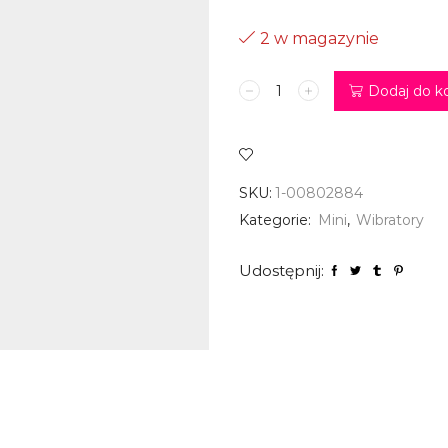
2 w magazynie
ilość
Dodaj do k
Wibrator
-
5
funkcji
-
SKU:
1-00802884
MINI
Kategorie:
Mini
,
Wibratory
TRAVEL
BULLET
Udostępnij: