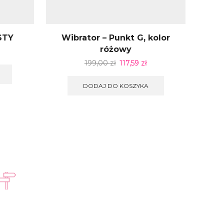
ASTY
Wibrator – Punkt G, kolor
Wib
różowy
199,00
zł
117,59
zł
DODAJ DO KOSZYKA
Kontakt w godzinach
Pon - Pt: 8:00 - 16:00