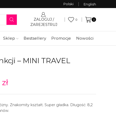
Polski
English
ZALOGUJ /
0
0
ZAREJESTRUJ
Sklep
Bestsellery
Promocje
Nowości
unkcji – MINI TRAVEL
1
zł
óżny. Znakomity kształt. Super gładka. Długość: 8,2
anów.