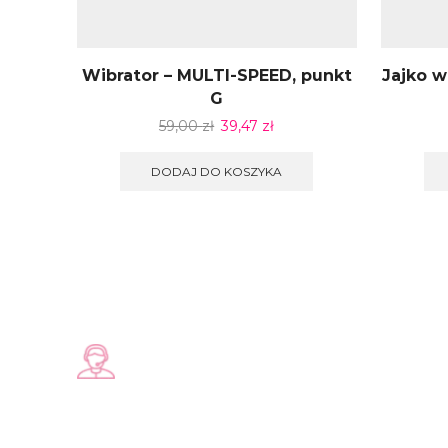
Wibrator – MULTI-SPEED, punkt
Jajko w
G
59,00
zł
39,47
zł
DODAJ DO KOSZYKA
Zadzwoń do nas
+48 578 570 508