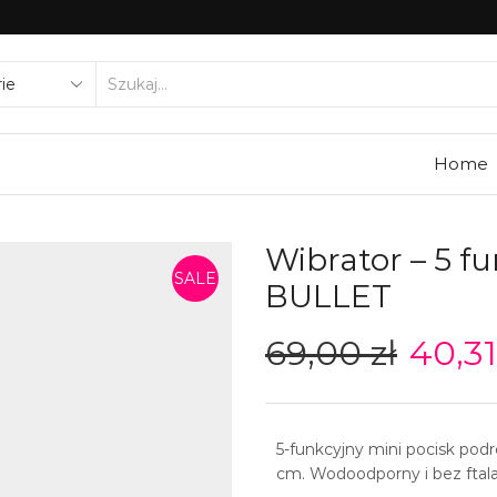
SEARCH
INPUT
Home
Wibrator – 5 f
SALE
BULLET
69,00
zł
40,3
5-funkcyjny mini pocisk podr
cm. Wodoodporny i bez ftal