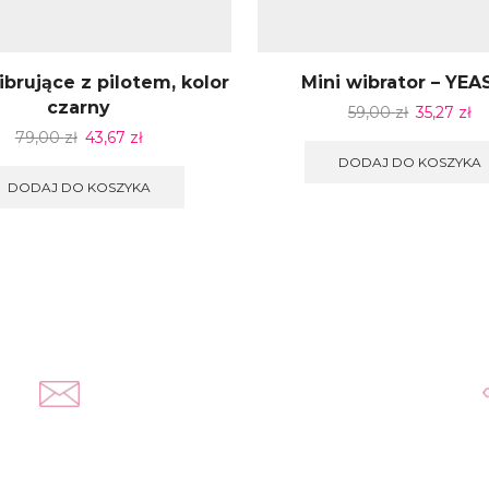
ibrujące z pilotem, kolor
Mini wibrator – YE
czarny
59,00
zł
35,27
zł
79,00
zł
43,67
zł
DODAJ DO KOSZYKA
DODAJ DO KOSZYKA
Napisz do nas
kontakt@yousextoys.com