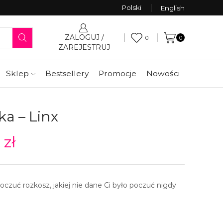
Polski
English
ZALOGUJ /
0
0
ZAREJESTRUJ
Sklep
Bestsellery
Promocje
Nowości
ka – Linx
9
zł
oczuć rozkosz, jakiej nie dane Ci było poczuć nigdy