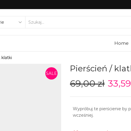
SEARCH
INPUT
Home
 klatki
Pierścień / klat
SALE
69,00
zł
33,5
Wypróbuj te pierścienie by p
wcześniej.