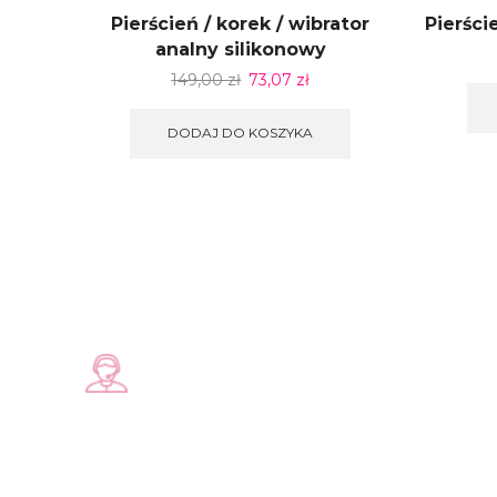
Pierścień / korek / wibrator
Pierści
analny silikonowy
149,00
zł
73,07
zł
DODAJ DO KOSZYKA
Zadzwoń do nas
+48 578 570 508