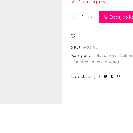
2 w magazynie
ilość
Dodaj do k
Pierścień
/
klatka
-
Linx
SKU:
5-00190
Kategorie:
Dla panów
,
Nakładk
Pierścienie bez wibracji
Udostępnij: