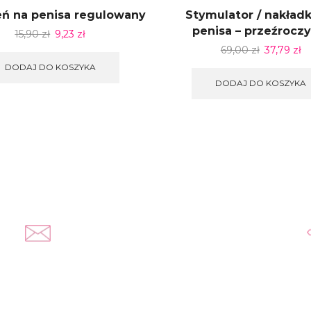
eń na penisa regulowany
Stymulator / nakład
penisa – przeźroczy
15,90
zł
9,23
zł
69,00
zł
37,79
zł
DODAJ DO KOSZYKA
DODAJ DO KOSZYKA
Napisz do nas
kontakt@yousextoys.com