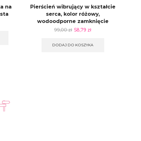
ka na
Pierścień wibrujący w kształcie
Pierś
sta
serca, kolor różowy,
ze
wodoodporne zamknięcie
99,00
zł
58,79
zł
DODAJ DO KOSZYKA
Kontakt w godzinach
Pon - Pt: 8:00 - 16:00