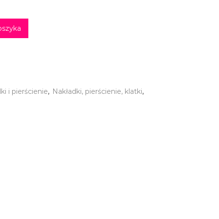
oszyka
i i pierścienie
,
Nakładki, pierścienie, klatki
,