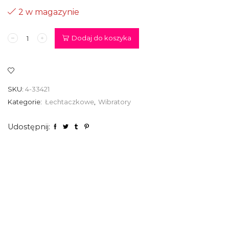
2 w magazynie
ilość
Dodaj do koszyka
Stymulator
-
Wibrator
Króliczek,
kolor
SKU:
4-33421
różowy
Kategorie:
Łechtaczkowe
,
Wibratory
Udostępnij: