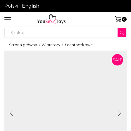
Polski
|
English
0
Search
input
Strona główna
Wibratory
Łechtaczkowe
SALE