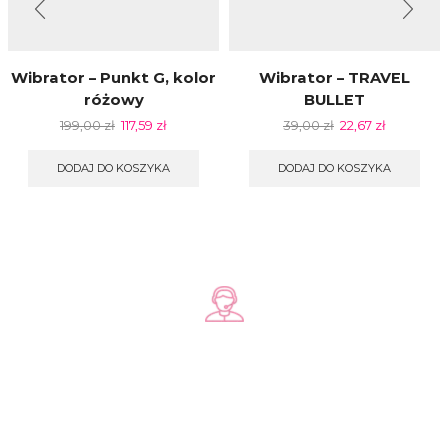
Wibrator – Punkt G, kolor
Wibrator – TRAVEL
różowy
BULLET
199,00
zł
117,59
zł
39,00
zł
22,67
zł
DODAJ DO KOSZYKA
DODAJ DO KOSZYKA
Zadzwoń do nas
+48 578 570 508