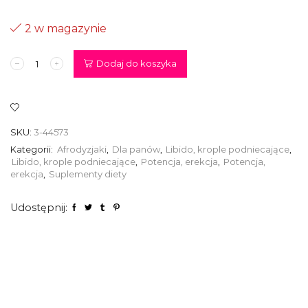
2 w magazynie
ilość
Dodaj do koszyka
Suplement
diety
-
eXXtreme
power
SKU:
3-44573
caps
1
Kategorii:
Afrodyzjaki
,
Dla panów
,
Libido, krople podniecające
,
x
Libido, krople podniecające
,
Potencja, erekcja
,
Potencja,
10
erekcja
,
Suplementy diety
szt
Udostępnij: