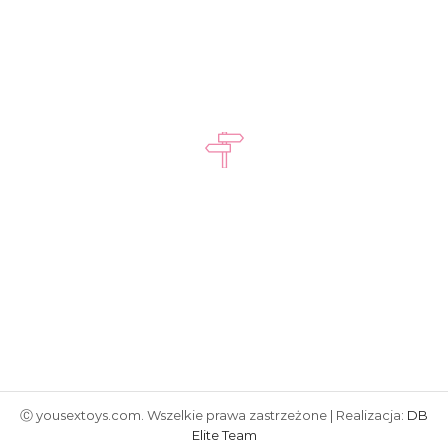
Napisz do nas
kontakt@yousextoys.com
Kontakt w godzinach
Pon - Pt: 8:00 - 16:00
Ⓒ yousextoys.com. Wszelkie prawa zastrzeżone | Realizacja:
DB
Elite Team