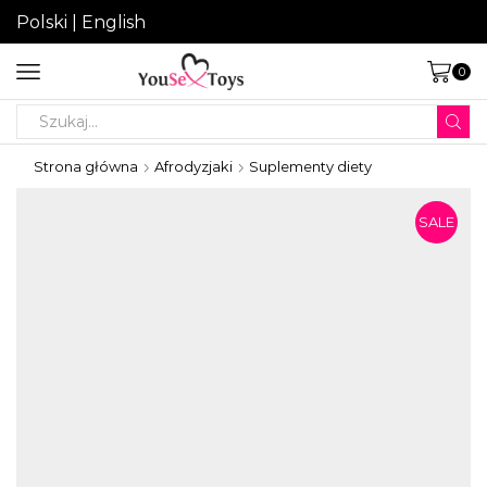
Polski
|
English
0
Search
input
Strona główna
Afrodyzjaki
Suplementy diety
SALE