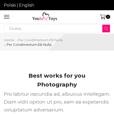
Polski
|
English
0
Search
input
Home
Per Condimentum Elit Nulla
Per Condimentum Elit Nulla
Best works for you
Photography
Pro labitur iracundia ad, albucius intellegam.
Diam vidit option ut pro, eam ea expetendis
voluptatum adversarium.