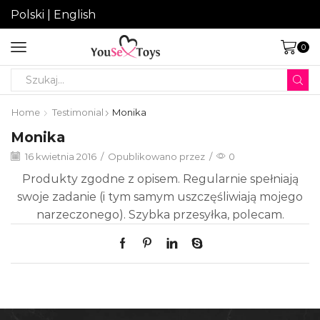
Polski
|
English
0
Search
input
Home
Testimonial
Monika
Monika
16 kwietnia 2016
/
Opublikowano przez
/
0
Produkty zgodne z opisem. Regularnie spełniają
swoje zadanie (i tym samym uszczęśliwiają mojego
narzeczonego). Szybka przesyłka, polecam.